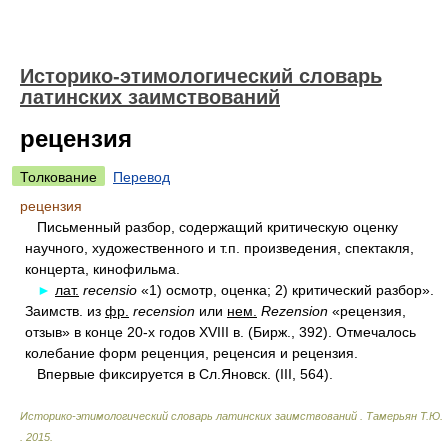
Историко-этимологический словарь
латинских заимствований
рецензия
Толкование
Перевод
рецензия
Письменный разбор, содержащий критическую оценку
научного, художественного и т.п. произведения, спектакля,
концерта, кинофильма.
►
лат.
recensio
«1) осмотр, оценка; 2) критический разбор».
Заимств. из
фр.
recension
или
нем.
Rezension
«рецензия,
отзыв» в конце 20-х годов XVIII в. (Бирж., 392). Отмечалось
колебание форм реценция, реценсия и рецензия.
Впервые фиксируется в Сл.Яновск. (III, 564).
Историко-этимологический словарь латинских заимствований
.
Тамерьян Т.Ю.
.
2015
.